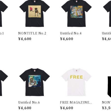
.1
NONTITLE No.2
Untitled No.4
Untit
¥4,600
¥4,600
¥4,6
Untitled No.6
FREE MAGAZINE F
NONT
REEロゴTシャツ
ート
¥4,600
¥4,600
¥3,5