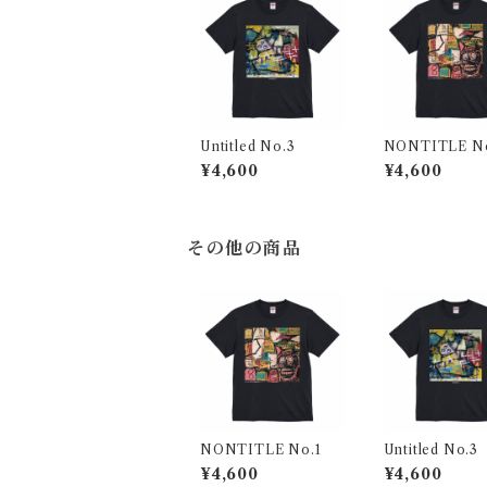
Untitled No.3
NONTITLE No
¥4,600
¥4,600
その他の商品
NONTITLE No.1
Untitled No.3
¥4,600
¥4,600