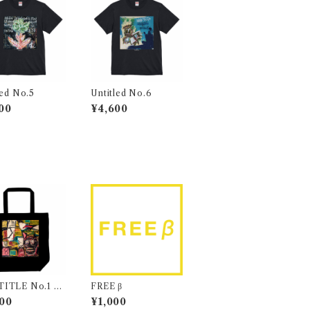
led No.5
Untitled No.6
00
¥4,600
ITLE No.1 ト
FREE β
バッグ
00
¥1,000